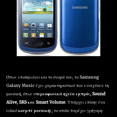
Όπως
υποδηλώνει και το όνομά του
,
το Samsung
Galaxy
Music έχει χαρακτηριστικά που ενισχύουν τη
μουσική, όπως
σ
τερεοφωνικά ηχεία εμπρός
,
Sound
Alive
,
SRS
και
Smart
Volume
.
Υπάρχει
επίσης
ένα
ειδικό
κουμπί
μουσικής
,
το οποίο παρέχει
γρήγορη