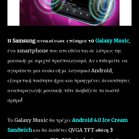
Η Samsung
ανακοίνωσε
επίσημα
τo
Galaxy Music
,
ένα
smartphone που
απευθύνεται σε
λάτρεις της
μουσικής
με
σφιχτό
προϋπολογισμό.
Αν επιθυμείτε να
αγοράσετε μια συσκευή με λογισμικό Android,
εξαιρετική ποιότητα ήχου
και
προηγμένες δυνατότητες
αναπαραγωγής μουσικής
τότε διαβάζετε το σωστό
άρθρο!
Το Galaxy Music θα τρέχει
Android 4.0
Ice
Cream
Sandwich
και θα διαθέτει
QVGA
TFT
οθόνη
3