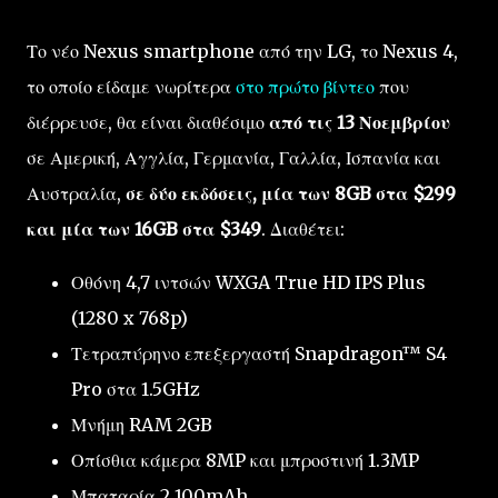
Το νέο Nexus smartphone από την LG, το Nexus 4
,
το οποίο είδαμε νωρίτερα
στο πρώτο βίντεο
που
διέρρευσε, θα είναι διαθέσιμο
από τις
13 Νοεμβρίου
σε Αμερική, Αγγλία, Γερμανία, Γαλλία, Ισπανία και
Αυστραλία,
σε δύο εκδόσεις, μία των 8GB στα
$299
και μία των 16GB στα
$349
. Δ
ιαθέτει:
Οθόνη 4,7 ιντσών
WXGA
True HD IPS Plus
(1280 x 768p)
Τετραπύρηνο επεξεργαστή
Snapdragon™ S4
Pro στα 1.5GHz
Μνήμη
RAM 2GB
Οπίσθια
κάμερα
8MP
και μπροστινή
1.3MP
Μπαταρία
2,100mAh