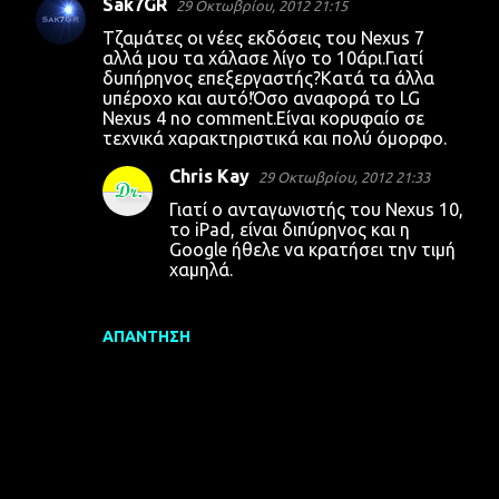
Sak7GR
29 Οκτωβρίου, 2012 21:15
Σ
Τζαμάτες οι νέες εκδόσεις του Nexus 7
χ
αλλά μου τα χάλασε λίγο το 10άρι.Γιατί
δυπήρηνος επεξεργαστής?Κατά τα άλλα
ό
υπέροχο και αυτό!Όσο αναφορά το LG
λ
Nexus 4 no comment.Είναι κορυφαίο σε
τεχνικά χαρακτηριστικά και πολύ όμορφο.
ι
α
Chris Kay
29 Οκτωβρίου, 2012 21:33
Γιατί ο ανταγωνιστής του Nexus 10,
το iPad, είναι διπύρηνος και η
Google ήθελε να κρατήσει την τιμή
χαμηλά.
ΑΠΆΝΤΗΣΗ