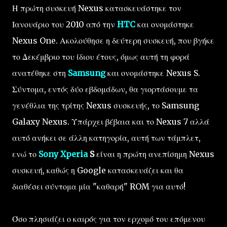
Η
πρώτη συσκευή
Nexus
κατασκευάστηκε
τον
Ιανουάριο του 2010
από την
HTC
και ονομάστηκε
Nexus One
.
Ακολούθησε η δεύτερη
συσκευή
, που
βγήκε
το Δεκέμβριο
του ίδιου έτους, όμως αυτή τη φορά
ανατέθηκε στη
Samsung
και ονομάστηκε
Nexus
S
.
Σύντομα, εντός δύο εβδομάδων, θα γιορτάσουμε τα
γενέθλια της τρίτης
Nexus συσκευής, το
Samsung
Galaxy
Nexus
.
Υπάρχει βέβαια και
το Nexus
7
αλλά
αυτό ανήκει σε άλλη κατηγορία, αυτή των τάμπλετ,
ενώ το
Sony
Xperia
S
είναι η πρώτη ανεπίσημη Nexus
συσκευή, καθώς η Google κατασκευάζει και θα
διαθέσει σύντομα μία "καθαρή" ROM για αυτό!
Όσο πλησιάζει ο καιρός για τον ερχομό του επόμενου