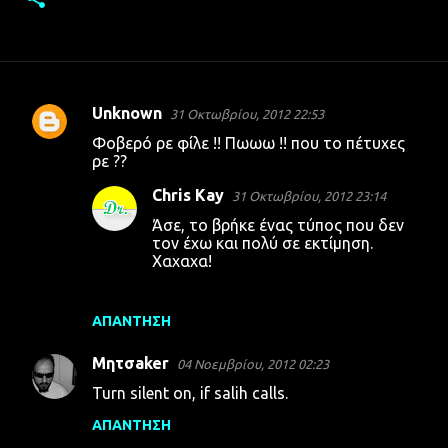
Unknown
31 Οκτωβρίου, 2012 22:53
Σ
Φοβερό ρε φίλε !! Πωωω !! που το πέτυχες
χ
ρε ??
ό
Chris Kay
31 Οκτωβρίου, 2012 23:14
λ
Άσε, το βρήκε ένας τύπος που δεν
ι
τον έχω και πολύ σε εκτίμηση.
Χαχαχα!
α
ΑΠΆΝΤΗΣΗ
Μητσaker
04 Νοεμβρίου, 2012 02:23
Turn silent on, if salih calls.
ΑΠΆΝΤΗΣΗ