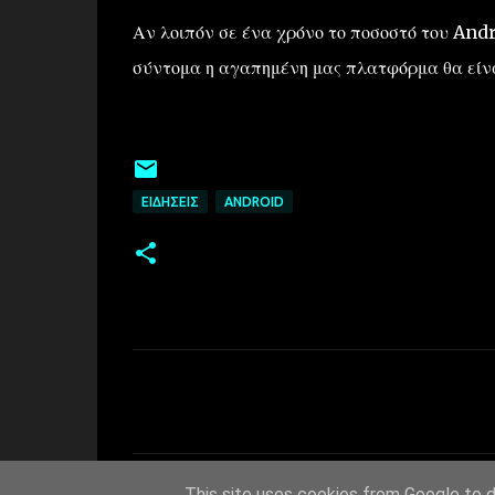
Αν λοιπόν σε ένα χρόνο το ποσοστό του And
σύντομα η αγαπημένη μας πλατφόρμα θα είνα
ΕΙΔΉΣΕΙΣ
ANDROID
Σ
χ
ό
λ
This site uses cookies from Google to de