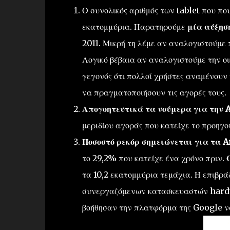
Ο συνολικός αριθμός των
tablet που πο
εκατομμύρια
.
Παρατηρούμε
μία αύξησ
2011. Μικρή τη λέμε αν αναλογιστούμε
Λογικό βέβαια αν αναλογιστούμε την ο
γεγονός ότι πολλοί χρήστες αναμένουν
να πραγματοποιήσουν τις αγορές τους.
Απογοητευτικά τα νούμερα για την
μεριδίου αγοράς που κατείχε
το προηγο
Π
οσοστό ρεκόρ σημειώνεται για
τ
α A
το
29,2% που κατείχε ένα χρόνο πριν.
τα
10,2
εκατομμύρια τεμάχια
.
Η επιβρά
συνεργαζόμενων κατασκευαστών har
βοήθησαν
την
πλατφόρμα
της Google
να