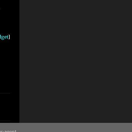
ύ
get
]
er-agent