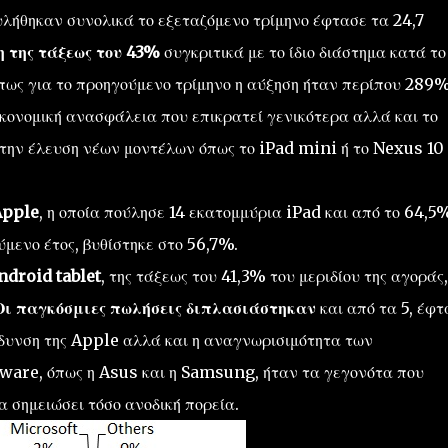
υλήθηκαν συνολικά το εξεταζόμενο τρίμηνο έφτασε τα
24,7
η της τάξεως του 43%
συγκριτικά με το ίδιο διάστημα κατά το
 πως για το προηγούμενο τρίμηνο η αύξηση ήταν περίπου 289%
ικονομική ανασφάλεια που επικρατεί γενικότερα αλλά και το
 την έλευση νέων μοντέλων όπως το iPad mini ή το Nexus 10 
Apple
, η οποία πούλησε
14 εκατομμύρια
iPad
και
από το 64,5
ύμενο έτος, βυθίστηκε στο
56,7%
.
ndroid
tablet
,
της τάξεως του
41,3%
του μεριδίου της αγοράς
,
Οι παγκόσμιες πωλήσεις διπλασιάστηκαν
και από τα 5, έφ
δυνση της Apple αλλά και
η αναγνωρισιμότητα των
dware
,
όπως η
Asus και
η Samsung,
ήταν τα γεγονότα που
 σημειώσει τόσο ανοδική πορεία.