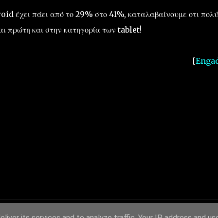
roid έχει πάει από το 29% στο 41%, καταλαβαίνουμε οτι πολ
ι πρώτη και στην κατηγορία των tablet!
[
Engad
liver its services and to analyze traffic. Your IP address and us