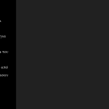
.
για
% του
από
τασαν