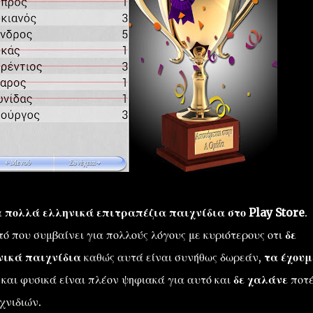
α
πολλά ελληνικά επιτραπέζια παιχνίδια
στο Play Store
.
ό που συμβαίνει για πολλούς λόγους με κυριότερους οτι
δε
νικά παιχνίδια
καθώς αυτά είναι συνήθως δωρεάν,
τα έχουμ
και φυσικά είναι πλέον ψηφιακά για αυτό και
δε χαλάνε
ποτέ
χνιδιών.