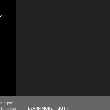
το
er-agent
rate usage
LEARN MORE
GOT IT