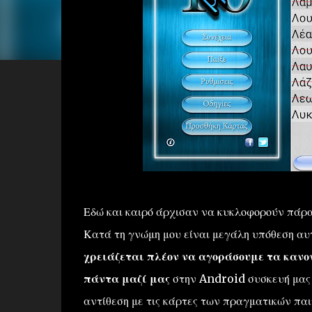
Εδώ και καιρό άρχισαν να κυκλοφορούν πάρ
Κατά τη γνώμη μου είναι μεγάλη υπόθεση αυτ
χρειάζεται πλέον να αγοράσουμε τα κανο
πάντα μαζί μας
στην Android συσκευή μας 
αντίθεση με τις κάρτες των πραγματικών παι