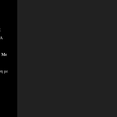
ς
 Α
.
Με
ση με