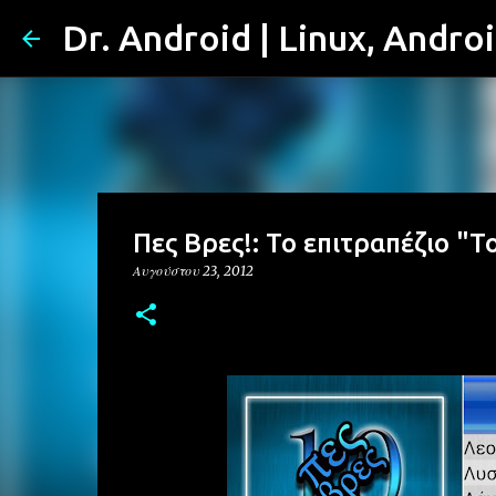
Dr. Android | Linux, Andro
Πες Βρες!: Το επιτραπέζιο "T
Αυγούστου 23, 2012