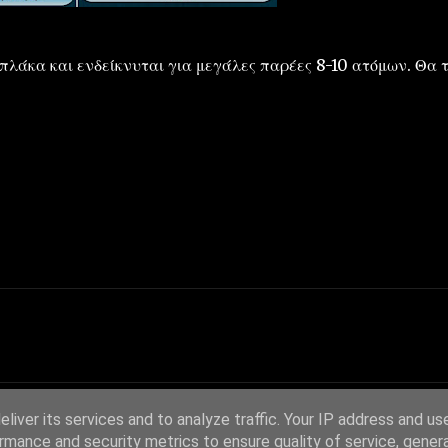
 πλάκα και ενδείκνυται για μεγάλες παρέες 8-10 ατόμων. Θα 
liver its services and to analyze traffic. Your IP address and us
rmance and security metrics to ensure quality of service, gene