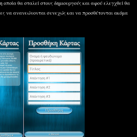
η οποία θα σταλεί στους δημιουργούς και αφού ελεγχθεί θα
ρτες να ανανεώνονται συνεχώς και να προσθέτονται ακόμα