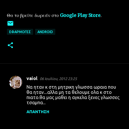
Θα το βρείτε δωρεάν στο
Google Play Store
.
ΕΦΑΡΜΟΓΈΣ
ANDROID
vaiol
06 Ιουλίου, 2012 23:25
Σ
Να ηταν κ στη μητρικη γλωσσα ωραια που
χ
θα ηταν....αλλα μη τα θελουμε ολα κ στο
πιατο.θα μας μαθει η αγκελα ξενες γλωσσες
ό
τσαμπα...
λ
ΑΠΆΝΤΗΣΗ
ι
α