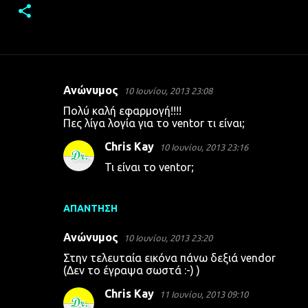
Ανώνυμος
10 Ιουνίου, 2013 23:08
Σ
Πολύ καλή εφαρμογή!!!!
χ
Πες λίγα λογία για το ventor τι είναι;
ό
Chris Kay
10 Ιουνίου, 2013 23:16
λ
Τι είναι το ventor;
ι
α
ΑΠΆΝΤΗΣΗ
Ανώνυμος
10 Ιουνίου, 2013 23:20
Στην τελευταία εικόνα πάνω δεξιά vendor
(Δεν το έγραψα σωστά :-) )
Chris Kay
11 Ιουνίου, 2013 09:10