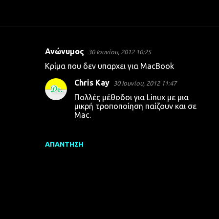
Ανώνυμος
30 Ιουνίου, 2012 10:25
Σ
Κρίμα που δεν υπαρχει για MacBook
χ
Chris Kay
30 Ιουνίου, 2012 11:47
ό
Πολλές μέθοδοι για Linux με μια
λ
μικρή τροποποίηση παίζουν και σε
ι
Mac.
α
ΑΠΆΝΤΗΣΗ