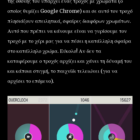
της οθόνης του υπάρχει ένας τροχός με χρώματα (ο
οποίος θυμίζει Google Chrome) και σε αυτό τον τροχό
πλησιάζουν απειλητικά, σφαίρες διαφόρων χρωμάτων.
Αυτό που πρέπει να κάνουμε είναι να γυρίσουμε τον
τροχό με το χέρι μας για να πέσει η κατάλληλη σφαίρα
στο κατάλληλο χρώμα. Εύκολο! Αν δεν τα
καταφέρουμε ο τροχός αρχίζει και χάνει τη δύναμή του
και κάποια στιγμή, το παιχνίδι τελειώνει (για να
αρχίσει το επόμενο).