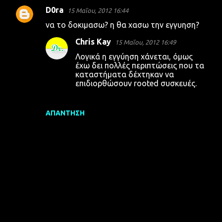
D0ra
15 Μαΐου, 2012 16:44
Σ
να το δοκιμασω? η θα χασω την εγγυηση?
χ
Chris Kay
15 Μαΐου, 2012 16:49
ό
Λογικά η εγγύηση χάνεται, όμως
λ
έχω δει πολλές περιπτώσεις που τα
ι
καταστήματα δέχτηκαν να
επιδιορθώσουν rooted συσκευές.
α
ΑΠΆΝΤΗΣΗ