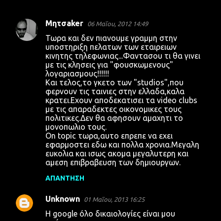
Μητσaker
06 Μαΐου, 2012 14:49
Σ
Τωρα και δεν πιανουμε γραμμη στην
χ
υποστηριξη πελατων των εταιρειων
κινητης τηλεφωνιας...Φαντασου τι θα γινει
ό
με τις κλησεις για "φουσκωμενους"
λ
λογαριασμους!!!!!!
Και τελος,το γκετο των "studios",που
ι
φερνουν τις ταινιες στην ελλαδα,καλα
α
κρατει.Εχουν αποδεκατισει τα video clubs
με τις απαραδεκτες οικονομικες τους
πολιτικες.Δεν θα αφησουν αμαχητι το
μονοπωλιο τους.
On topic τωρα,αυτο επρεπε να εχει
εφαρμοστει εδω και πολλα χρονια.Μεγαλη
ευκολια και ισως ακομα μεγαλυτερη και
αμεση επιβραβευση των δημιουργων.
ΑΠΆΝΤΗΣΗ
Unknown
01 Μαΐου, 2013 16:25
Η google όλο δικαιολογίες είναι μου