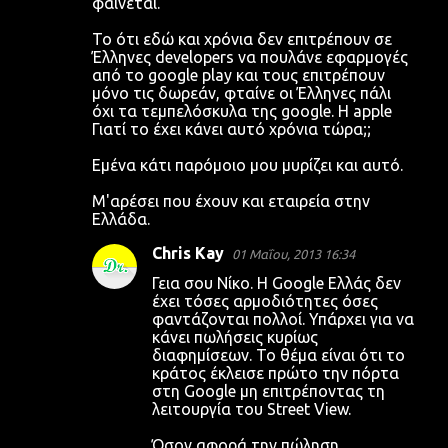
φαίνεται.
Το ότι εδώ και χρόνια δεν επιτρέπουν σε
Έλληνες developers να πουλάνε εφαρμογές
από το google play και τους επιτρέπουν
μόνο τις δωρεάν, φταίνε οι Έλληνες πάλι
όχι τα τεμπελόσκυλα της google. H apple
Γιατί το έχει κάνει αυτό χρόνια τώρα;;
Εμένα κάτι παρόμοιο μου μυρίζει και αυτό.
Μ'αρέσει που έχουν και εταιρεία στην
Ελλάδα.
Chris Kay
01 Μαΐου, 2013 16:34
Γεια σου Νίκο. Η Google Ελλάς δεν
έχει τόσες αρμοδιότητες όσες
φαντάζονται πολλοί. Υπάρχει για να
κάνει πωλήσεις κυρίως
διαφημίσεων. Το θέμα είναι ότι το
κράτος έκλεισε πρώτο την πόρτα
στη Google μη επιτρέποντας τη
λειτουργία του Street View.
Όσον αφορά την πώληση