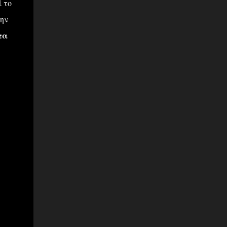
 το
την
τα