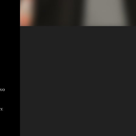
νο
τε