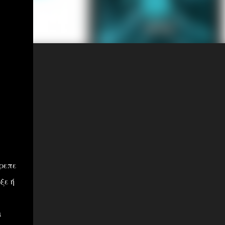
πρεπε
ξε ή
η
n