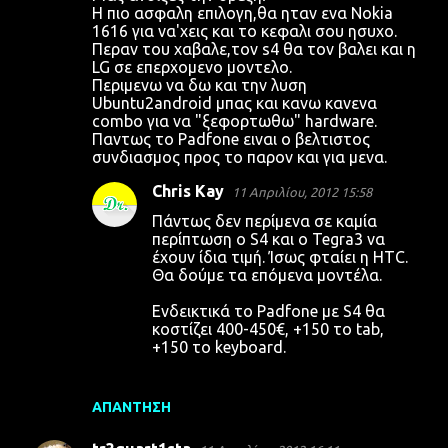
Η πιο ασφαλη επιλογη,θα ηταν ενα Nokia
ό
1616 για να'χεις και το κεφαλι σου ησυχο.
λ
Περαν του χαβαλε,τον s4 θα τον βαλει και η
LG σε επερχομενο μοντελο.
ι
Περιμενω να δω και την λυση
α
Ubuntu2android μπας και κανω κανενα
combo για να "ξεφορτωθω" hardware.
Παντως το Padfone ειναι ο βελτιστος
συνδιασμος προς το παρον και για μενα.
Chris Kay
11 Απριλίου, 2012 15:58
Πάντως δεν περίμενα σε καμία
περίπτωση ο S4 και ο Tegra3 να
έχουν ίδια τιμή. Ίσως φταίει η HTC.
Θα δούμε τα επόμενα μοντέλα.
Ενδεικτικά το Padfone με S4 θα
κοστίζει 400-450€, +150 το tab,
+150 το keyboard.
ΑΠΆΝΤΗΣΗ