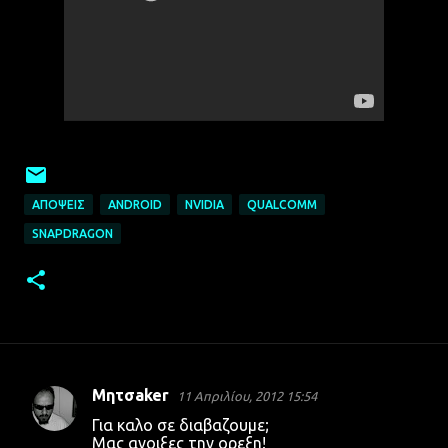
ΑΠΌΨΕΙΣ
ANDROID
NVIDIA
QUALCOMM
SNAPDRAGON
Μητσaker
11 Απριλίου, 2012 15:54
Σ
Για καλο σε διαβαζουμε;
χ
Μας ανοιξες την ορεξη!