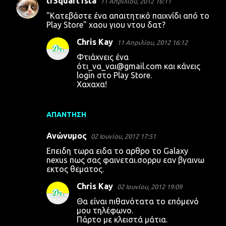
tr3quart1sta
11 Απριλίου, 2012 16:11
"Κατεβάστε ένα απαιτητικό παιχνίδι από το
Play Store" χαου γιου ντου δατ?
Chris Kay
11 Απριλίου, 2012 16:12
Φτιάχνεις ένα
ότι_να_ναι@gmail.com και κάνεις
login στο Play Store.
Χαχαχα!
ΑΠΆΝΤΗΣΗ
Ανώνυμος
02 Ιουνίου, 2012 17:51
Επειδη τωρα ειδα το αρθρο το Galaxy
nexus πως σας φαινεται.σορρυ εαν βγαινω
εκτος θεματος.
Chris Kay
02 Ιουνίου, 2012 19:09
Θα είναι πιθανότατα το επόμενό
μου τηλέφωνο.
Πάρτο με κλειστά μάτια.