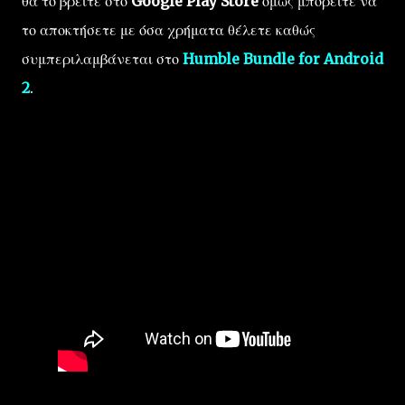
θα το βρείτε στο
Google Play Store
όμως μπορείτε να
το αποκτήσετε με όσα χρήματα θέλετε καθώς
συμπεριλαμβάνεται στο
Humble Bundle for Android
2
.