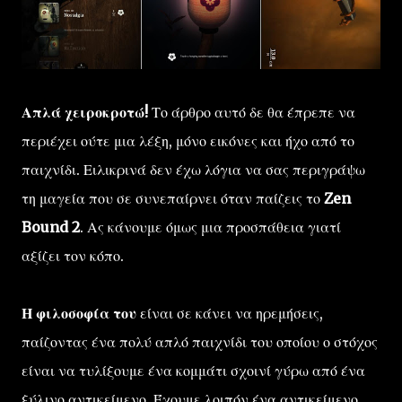
Απλά χειροκροτώ!
Το άρθρο αυτό δε θα έπρεπε να
περιέχει ούτε μια λέξη, μόνο εικόνες και ήχο από το
παιχνίδι. Ειλικρινά δεν έχω λόγια να σας περιγράψω
τη μαγεία που σε συνεπαίρνει όταν παίζεις το
Zen
Bound 2
. Ας κάνουμε όμως μια προσπάθεια γιατί
αξίζει τον κόπο.
Η φιλοσοφία του
είναι σε κάνει να ηρεμήσεις,
παίζοντας ένα πολύ απλό παιχνίδι του οποίου ο στόχος
είναι να τυλίξουμε ένα κομμάτι σχοινί γύρω από ένα
ξύλινο αντικείμενο. Έχουμε λοιπόν ένα αντικείμενο