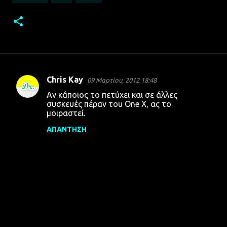
Chris Kay
09 Μαρτίου, 2012 18:48
Σ
Αν κάποιος το πετύχει και σε άλλες
χ
συσκευές πέραν του One X, ας το
μοιραστεί.
ό
λ
ΑΠΆΝΤΗΣΗ
ι
α