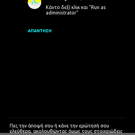
Κάντο δεξί κλικ και "Run as
administrator"
ΑΠΆΝΤΗΣΗ
Πες την άποψή σου ή κάνε την ερώτησή σου
Δ
ελεύθερα, ακολουθώντας όμως τους στοιχειώδεις
η