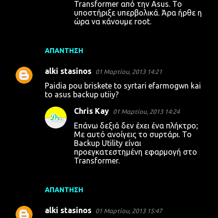
Transformer από την Asus. Το
υποστήριξε υπερβολικά. Άρα ήρθε η
ώρα να κάνουμε root.
ΑΠΆΝΤΗΣΗ
alki stasinos
01 Μαρτίου, 2013 14:21
Paidia pou briskete to syrtari efarmogwn kai
to asus backup utiiy?
Chris Kay
01 Μαρτίου, 2013 14:24
Επάνω δεξιά δεν έχει ένα πλήκτρο;
Με αυτό ανοίγεις το συρτάρι. Το
Backup Utility είναι
προεγκατεστημένη εφαρμογή στο
Transformer.
ΑΠΆΝΤΗΣΗ
alki stasinos
01 Μαρτίου, 2013 15:47