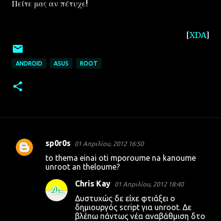
Πείτε μας αν πέτυχε!
[
XDA
]
ANDROID
ASUS
ROOT
sp0r0s
01 Απριλίου, 2012 16:50
Σ
to thema einai oti mporoume na kanoume
χ
unroot an theloume?
ό
Chris Kay
01 Απριλίου, 2012 18:40
λ
Δυστυχώς δε είχε φτιάξει ο
ι
δημιουργός script για unroot. Δε
βλέπω πάντως νέα αναβάθμιση δτο
α