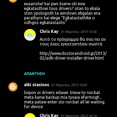
euxaristw! kai pws kserw oti exw
egkatasthsei tous drivers? otan to ebala
ston ypologisth ta windows ebgalan ena
parathyro kai elege "Egkatastathike o
odhgos egkatastashs"
Chris Kay
01 Μαρτίου, 2013 15:56
Αυτό το πρόγραμμα θα σου πει αν
τους έχεις εγκαταστήσει σωστά:
http://www.doctorandroid.gr/2013/
02/adb-driver-installer-driver.html
ΑΠΆΝΤΗΣΗ
alki stasinos
01 Μαρτίου, 2013 16:05
loipon oi drivers edaxei. trexw to run.bat
meta kanw backup mia tyxaia efarmogh ,
meta pataw enter sto run.bat all lei waiting
for device
Chris Kay
01 Μαρτίου, 2013 16:14