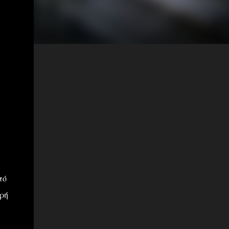
πό
ρή