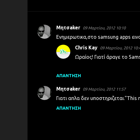
Μητσaker
09 Μαρτίου, 2012 10:10
Σ
Ενημερωτικα,στο samsung apps εινα
χ
Chris Kay
09 Μαρτίου, 2012 10:
ό
Ωραίος! Γιατί άραγε το Sam
λ
ι
α
ΑΠΆΝΤΗΣΗ
Μητσaker
09 Μαρτίου, 2012 11:57
Γιατι απλα δεν υποστηριζεται."This 
ΑΠΆΝΤΗΣΗ