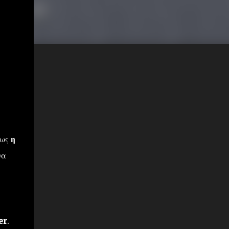
πως
η
να
er
.