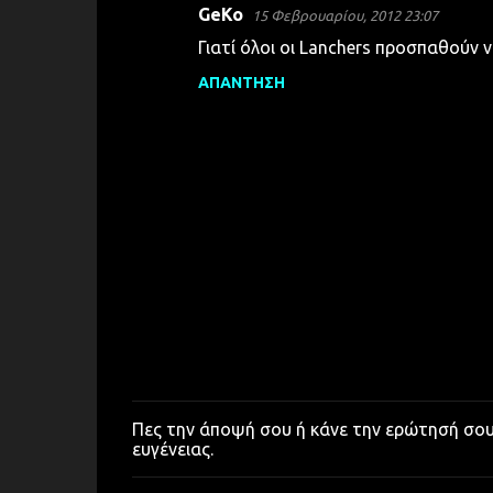
GeKo
15 Φεβρουαρίου, 2012 23:07
Γιατί όλοι οι Lanchers προσπαθούν ν
ΑΠΆΝΤΗΣΗ
Πες την άποψή σου ή κάνε την ερώτησή σο
Δ
ευγένειας.
η
μ