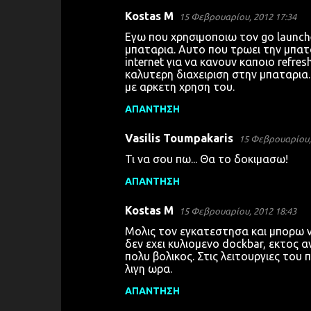
Kostas M
15 Φεβρουαρίου, 2012 17:34
Εγω που χρησιμοποιω τον go launch
μπαταρια. Αυτο που τρωει την μπατ
internet για να κανουν καποιο refre
καλυτερη διαχειριση στην μπαταρια
με αρκετη χρηση του.
ΑΠΆΝΤΗΣΗ
Vasilis Toumpakaris
15 Φεβρουαρίου, 
Τι να σου πω... Θα το δοκιμασω!
ΑΠΆΝΤΗΣΗ
Kostas M
15 Φεβρουαρίου, 2012 18:43
Μολις τον εγκατεστησα και μπορω να
δεν εχει κυλιομενο dockbar, εκτος α
πολυ βολικος. Στις λειτουργιες του 
λιγη ωρα.
ΑΠΆΝΤΗΣΗ