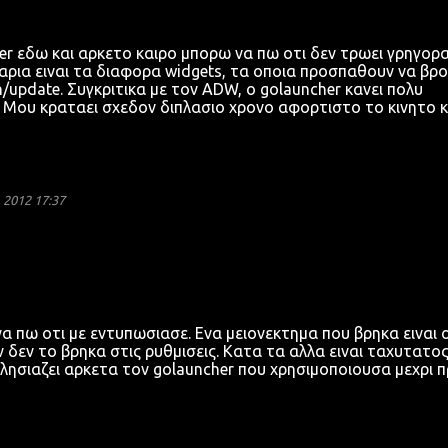
er εδω και αρκετο καιρο μπορω να πω οτι δεν τρωει γρηγορα
αρια ειναι τα διαφορα widgets, τα οποια προσπαθουν να βρ
sh/update. Συγκριτικα με τον ADW, ο golauncher κανει πολυ
. Μου κραταει σχεδον διπλασιο χρονο αφορτιστο το κινητο κ
2012 17:37
 πω οτι με εντυπωσιασε. Ενα μειονεκτημα που βρηκα ειναι ο
ν δεν το βρηκα στις ρυθμισεις. Κατα τα αλλα ειναι ταχυτατος
πλησιαζει αρκετα τον golauncher που χρησιμοποιουσα μεχρι π