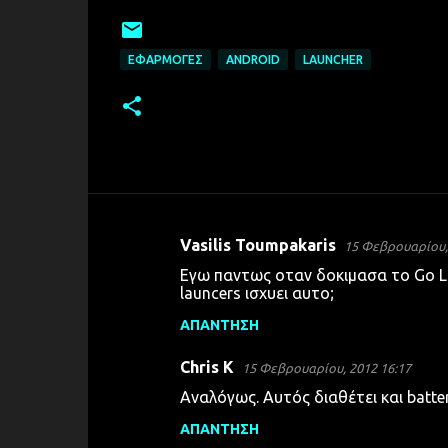
ΕΦΑΡΜΟΓΈΣ
ANDROID
LAUNCHER
Vasilis Toumpakaris
15 Φεβρουαρίου, 
Σ
Εγω παντως οταν δοκιμασα το Go L
χ
launcers ισχυει αυτο;
ό
ΑΠΆΝΤΗΣΗ
λ
Chris K
ι
15 Φεβρουαρίου, 2012 16:17
α
Αναλόγως. Αυτός διαθέτει και batt
ΑΠΆΝΤΗΣΗ