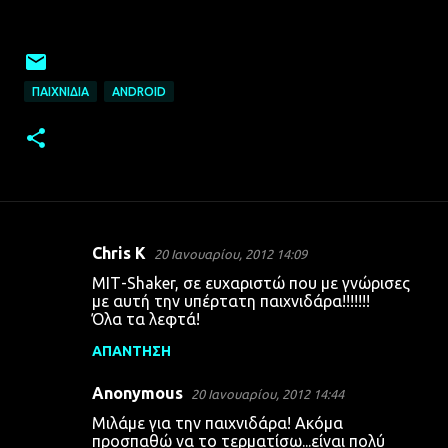
ΠΑΙΧΝΊΔΙΑ
ANDROID
Chris K
20 Ιανουαρίου, 2012 14:09
Σ
ΜΙΤ-Shaker, σε ευχαριστώ που με γνώρισες
χ
με αυτή την υπέρτατη παιχνιδάρα!!!!!!!
Όλα τα λεφτά!
ό
λ
ΑΠΆΝΤΗΣΗ
ι
Anonymous
20 Ιανουαρίου, 2012 14:44
α
Μιλάμε για την παιχνιδάρα! Ακόμα
προσπαθώ να το τερματίσω...είναι πολύ