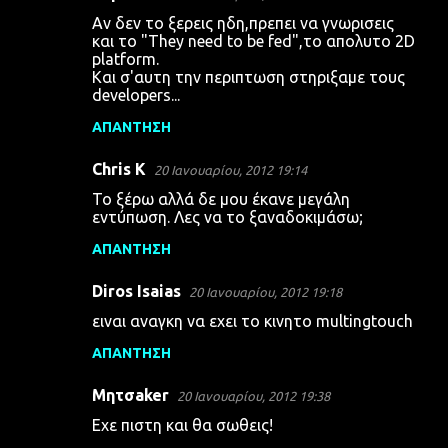
Αν δεν το ξερεις ηδη,πρεπει να γνωρισεις
και το "They need to be fed",το απολυτο 2D
platform.
Και σ'αυτη την περιπτωση στηριξαμε τους
developers...
ΑΠΆΝΤΗΣΗ
Chris K
20 Ιανουαρίου, 2012 19:14
Το ξέρω αλλά δε μου έκανε μεγάλη
εντύπωση. Λες να το ξαναδοκιμάσω;
ΑΠΆΝΤΗΣΗ
Diros Isaias
20 Ιανουαρίου, 2012 19:18
ειναι αναγκη να εχει το κινητο multingtouch
ΑΠΆΝΤΗΣΗ
Μητσaker
20 Ιανουαρίου, 2012 19:38
Εχε πιστη και θα σωθεις!