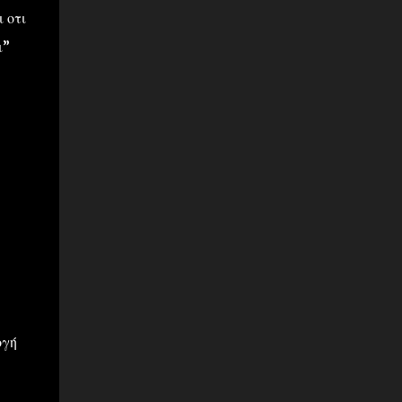
 οτι
ι”
ογή