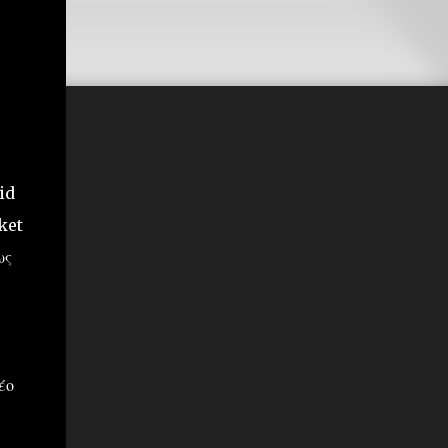
id
ket
ως
έο