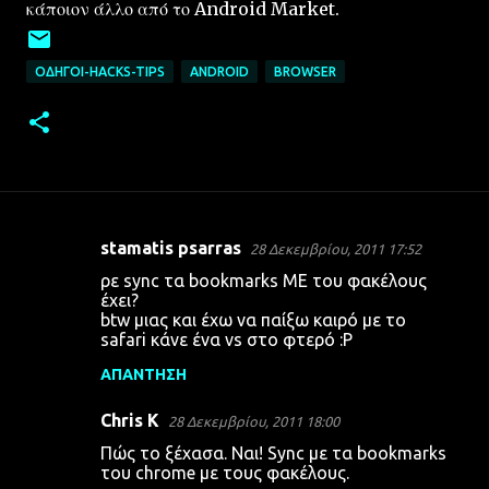
κάποιον άλλο από το Android Market.
ΟΔΗΓΟΊ-HACKS-TIPS
ANDROID
BROWSER
stamatis psarras
28 Δεκεμβρίου, 2011 17:52
Σ
ρε sync τα bookmarks ΜΕ του φακέλους
χ
έχει?
btw μιας και έχω να παίξω καιρό με το
ό
safari κάνε ένα vs στο φτερό :P
λ
ΑΠΆΝΤΗΣΗ
ι
α
Chris K
28 Δεκεμβρίου, 2011 18:00
Πώς το ξέχασα. Ναι! Sync με τα bookmarks
του chrome με τους φακέλους.