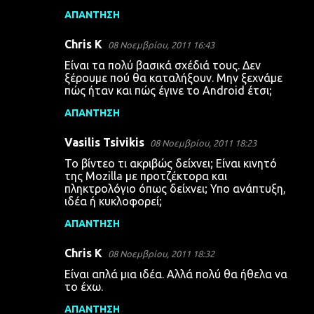
ι
ΑΠΆΝΤΗΣΗ
α
Chris K
08 Νοεμβρίου, 2011 16:43
Είναι τα πολύ βασικά σχέδιά τους. Δεν
ξέρουμε πού θα καταλήξουν. Μην ξεχνάμε
πώς ήταν και πώς έγινε το Android έτσι;
ΑΠΆΝΤΗΣΗ
Vasilis Tsivikis
08 Νοεμβρίου, 2011 18:23
Το βίντεο τι ακριβώς δείχνει; Είναι κινητό
της Mozilla με προτζέκτορα και
πληκτρολόγιο όπως δείχνει; Υπο ανάπτυξη,
ιδέα ή κυκλοφορεί;
ΑΠΆΝΤΗΣΗ
Chris K
08 Νοεμβρίου, 2011 18:32
Είναι απλά μια ιδέα. Αλλά πολύ θα ήθελα να
το έχω.
ΑΠΆΝΤΗΣΗ