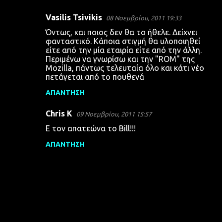
Vasilis Tsivikis
08 Νοεμβρίου, 2011 19:33
Όντως, και ποιος δεν θα το ήθελε. Δείχνει
φανταστικό. Κάποια στιγμή θα υλοποιηθεί
είτε από την μία εταιρία είτε από την άλλη.
Περιμένω να γνωρίσω και την "ROM" της
Mozilla, πάντως τελευταία όλο και κάτι νέο
πετάγεται από το πουθενά
ΑΠΆΝΤΗΣΗ
Chris K
09 Νοεμβρίου, 2011 15:57
Ε τον απατεώνα το Bill!!!
ΑΠΆΝΤΗΣΗ