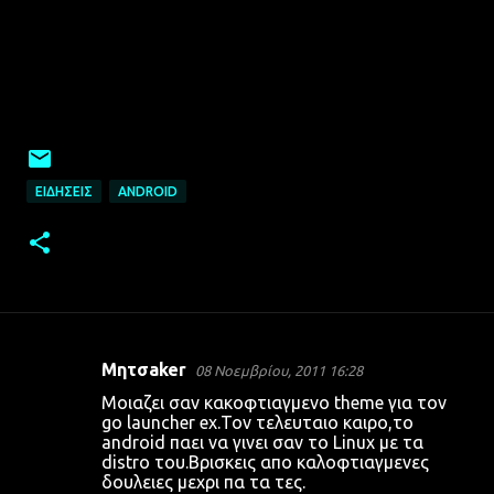
ΕΙΔΉΣΕΙΣ
ANDROID
Μητσaker
08 Νοεμβρίου, 2011 16:28
Σ
Μοιαζει σαν κακοφτιαγμενο theme για τον
χ
go launcher ex.Τον τελευταιο καιρο,το
android παει να γινει σαν το Linux με τα
ό
distro του.Βρισκεις απο καλοφτιαγμενες
λ
δουλειες μεχρι πα τα τες.