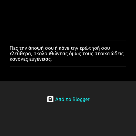
Πες την άποψή σου ή κάνε την ερώτησή σου
Δ
ελεύθερα, ακολουθώντας όμως τους στοιχειώδεις
η
κανόνες ευγένειας.
μ
ο
σ
ί
ε
υ
σ
η
Από το Blogger
σ
χ
ο
λ
ί
ο