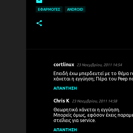
ΕΦΑΡΜΟΓΈΣ
ANDROID
cortlinux
23 Νοεμβρίου, 2011 14:54
Σ
Επειδή έχω μπερδευτεί με το θέμα 
χ
χάνεται η εγγύηση; Πέρα του Peep 
ό
ΑΠΆΝΤΗΣΗ
λ
Chris K
ι
23 Νοεμβρίου, 2011 14:58
α
Θεωρητικά χάνεται η εγγύηση.
Μπορείς όμως, εφόσον έχεις παραμεί
στείλεις για service.
ΑΠΆΝΤΗΣΗ