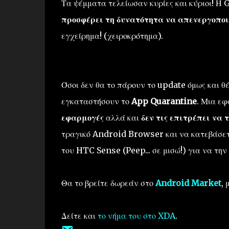
Τα ψέμματα τελείωσαν κυρίες και κύριοι! Η 
προσφέρει τη δυνατότητα να απενεργοποι
εγχείρημα! (χειροκρότημα).
Όσοι δεν θα το πάρουν το update όμως και θ
εγκαταστήσουν το
App Quarantine
. Μια ε
εφαρμογές
αλλά και
δεν τις επιτρέπει να 
τραγικό Android Browser και να κατεβάσετε
του HTC Sense (Peep... σε μισώ!) για να τη
Θα το βρείτε δωρεάν στο
Android Market
,
Δείτε και
το νήμα του στο XDA
.