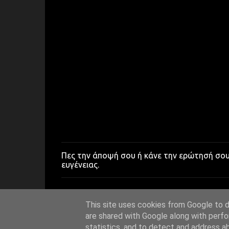
Πες την άποψή σου ή κάνε την ερώτησή σο
Δ
ευγένειας.
η
μ
ο
σ
ί
This site uses cookies from Google to de
ε
are shared with Google along with perfo
υ
statistics, and to detect and address a