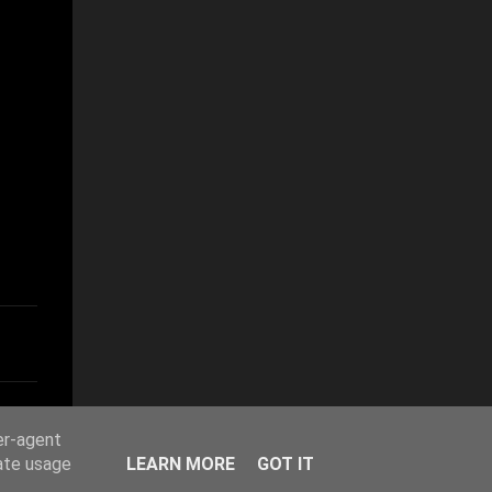
er-agent
rate usage
LEARN MORE
GOT IT