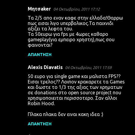
λ
Μητσaker
ι
04 Οκτωβρίου, 2011 17:12
α
Τα 2/5 απο εναν καφε στην ελλαδα!Θαρρω
πως εισαι λιγο υπερβολικος.Τα παιχνιδι
αξιζει τα λεφτα του.
Τα 50ευρω για fps με 4ωρες καθαρο
gameplay(για εμπειρο χρηστη),πως σου
φαινονται?
ΑΠΆΝΤΗΣΗ
Alexis Diavatis
04 Οκτωβρίου, 2011 17:59
50 ευρο για single game και μαλιστα FPS??
Εισαι τρελος?? Λοιπον κρακαρετε τα Games
και δωστε το 1/3 της αξιας των χρηματων
σε donations στο open source project που
χρησιμοποιειται περισσοτερο. Σαν αλλοι
Robin Hood.
Πλακα πλακα δεν ειναι κακη ιδεα :)
ΑΠΆΝΤΗΣΗ