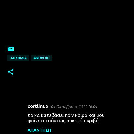
ΠΑΙΧΝΊΔΙΑ
ANDROID
cortlinux
04 Οκτωβρίου, 2011 16:04
Σ
το χα κατεβάσει πριν καιρό και μου
χ
φαίνεται πάντως αρκετά ακριβό.
ό
ΑΠΆΝΤΗΣΗ