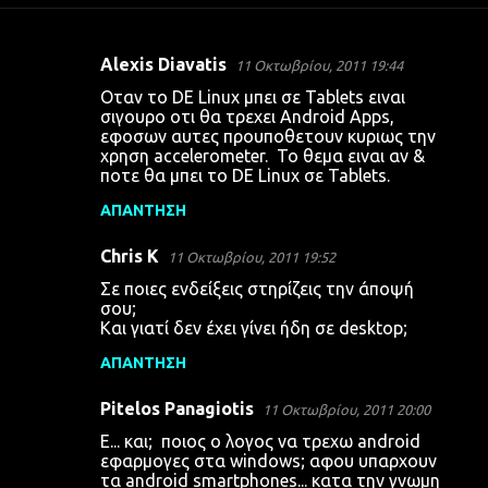
Alexis Diavatis
11 Οκτωβρίου, 2011 19:44
Σ
Οταν το DE Linux μπει σε Tablets ειναι
χ
σιγουρο οτι θα τρεχει Android Apps,
εφοσων αυτες προυποθετουν κυριως την
ό
χρηση accelerometer. Το θεμα ειναι αν &
λ
ποτε θα μπει το DE Linux σε Tablets.
ι
ΑΠΆΝΤΗΣΗ
α
Chris K
11 Οκτωβρίου, 2011 19:52
Σε ποιες ενδείξεις στηρίζεις την άποψή
σου;
Και γιατί δεν έχει γίνει ήδη σε desktop;
ΑΠΆΝΤΗΣΗ
Pitelos Panagiotis
11 Οκτωβρίου, 2011 20:00
Ε... και; ποιος ο λογος να τρεχω android
εφαρμογες στα windows; αφου υπαρχουν
τα android smartphones... κατα την γνωμη