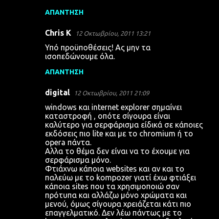
ΑΠΆΝΤΗΣΗ
Chris K
12 Οκτωβρίου, 2011 13:21
Υπό προϋποθέσεις! Ας μην τα
ισοπεδώνουμε όλα.
ΑΠΆΝΤΗΣΗ
digital
12 Οκτωβρίου, 2011 21:09
windows και internet explorer σημαίνει
καταστροφή , οπότε σίγουρα είναι
καλύτερο για σερφάρισμα είδικά σε κάποιες
εκδόσεις πιο lite και με το chromium ή το
opera πάντα.
Αλλα το θέμα δεν είναι να το έχουμε για
σερφάρισμα μόνο.
Φτιάχνω κάποια websites και αν και το
παλεύω με το kompozer γιατί έχω φτιάξει
κάποια sites που τα χρησιμοποιώ σαν
πρότυπα και αλλάζω μόνο χρώματα και
μενού, όμως σίγουρα χρειάζεται κάτι πιο
επαγγελματικό. Δεν λέω πάντως με το