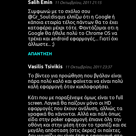
Salih Emin
11 Οκτωβρίου, 2011 21:15
Συμφωνώ με το σχόλιο σου
@Gr_Soul:disqus ελπίζω ότι η Google ή
κάποια εταιρία τέλος πάντων θα το έχει
καταφέρει μέχρι τότε. Φαντάζομαι οτι η
Google θα ήθελε πολύ το Chrome OS να
τρέχει και android εφαρμογές.... Γιατί όχι
άλλωστε... ;)
ΑΠΆΝΤΗΣΗ
Vasilis Tsivikis
11 Οκτωβρίου, 2011 23:37
Το βίντεο για προώθηση που βγάλαν είναι
πάρα πολύ καλό και φαίνεται να είναι πολύ
καλή εφαρμογή όταν κυκλοφορήσει.
Κάτι που με παραξένεψε όμως είναι το full
screen. Λογικά θα παίζουν μόνο οι HD
εφαρμογές που έχουν ανάλυση, αλλιώς τα
γραφικά θα χάνονται. Αλλά και πάλι όπως
είδα στην poker εφαρμογή έπιανε όλη την
οθόνη και στην μέση ήταν το τραπέζι και σε
μεγάλη απόσταση (στις άκρες) οι παίχτες.
Δεν γνωρίζω αν είναι έτσι η εφαρμογή στο