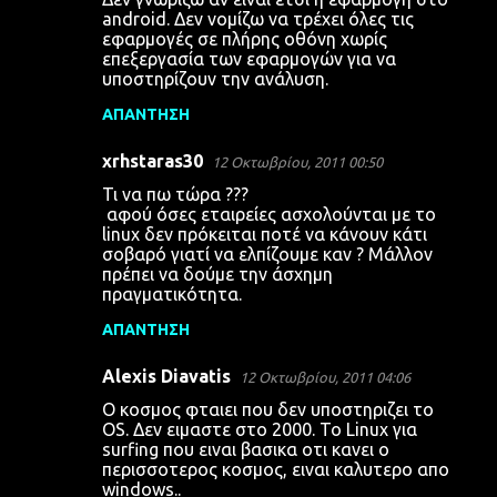
android. Δεν νομίζω να τρέχει όλες τις
εφαρμογές σε πλήρης οθόνη χωρίς
επεξεργασία των εφαρμογών για να
υποστηρίζουν την ανάλυση.
ΑΠΆΝΤΗΣΗ
xrhstaras30
12 Οκτωβρίου, 2011 00:50
Τι να πω τώρα ???
αφού όσες εταιρείες ασχολούνται με το
linux δεν πρόκειται ποτέ να κάνουν κάτι
σοβαρό γιατί να ελπίζουμε καν ? Μάλλον
πρέπει να δούμε την άσχημη
πραγματικότητα.
ΑΠΆΝΤΗΣΗ
Alexis Diavatis
12 Οκτωβρίου, 2011 04:06
Ο κοσμος φταιει που δεν υποστηριζει το
OS. Δεν ειμαστε στο 2000. Το Linux για
surfing που ειναι βασικα οτι κανει ο
περισσοτερος κοσμος, ειναι καλυτερο απο
windows..