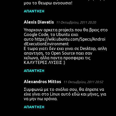
μου το θεωρω ανοουσιο!
ΑΠΆΝΤΗΣΗ
Alexis Diavatis
11 Οκτωβρίου, 2011 20:20
Υπαρχουν αρκετα projects που θα βρεις στο
Google Code, το Ubuntu εχει
αυτο https://wiki.ubuntu.com/Specs/Androi
dExecutionEnvironment
Ε τωρα γιατι δεν εχει γινει σε Desktop, απλη
απαντηση, το Open Source παει σαν
χελωνα, αλλα παντα προσφερει τις
ΚΑΛΥΤΕΡΕΣ ΛΥΣΕΙΣ :)
ΑΠΆΝΤΗΣΗ
Alexandros Mittos
11 Οκτωβρίου, 2011 20:52
Συμφωνώ με το σχόλιο σου, θα έπρεπε να
είχε γίνει στο Linux αυτό εδώ και μήνες, για
να μην πω χρόνια.
ΑΠΆΝΤΗΣΗ