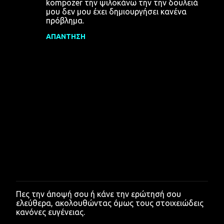
kompozer την ψιλοκάνω την την δουλειά
μου δεν μου έχει δημιουργήσει κανένα
πρόβλημα.
ΑΠΆΝΤΗΣΗ
Πες την άποψή σου ή κάνε την ερώτησή σου
Δ
ελεύθερα, ακολουθώντας όμως τους στοιχειώδεις
η
κανόνες ευγένειας.
μ
ο