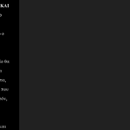
 ΚΑΙ
o
 ο
ίο θα
α
τα,
 που
πόν,
και