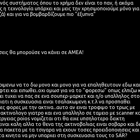
ενός συστήματος όπου το χρήμα δεν είναι το παν, ή ακόμα
 η τεχνολογία υπάρχει και μεις την χρησιμοποιούμε μόνο για
ά) και για να βομβαρδίζουμε πιο "έξυπνα"
εις θα μπορούσε να κάνει σε ΑΜΕΑ!
ριμενω να το δω μονο και μονο για να επαληθευτουν εδω και
φτει και ειπωθει..οχι ομωσ για να το "φορεσω" οπως ελπιζω 
ει τυχει να πας σε ενα σουπερ-μαρκετ και η/ο υπαλληλος στο
γιατι η συσκευασια ειναι τσαλακωμενη κ.τ.λ να προσπαθει
ς φορες με την ακτινα...αυτο αν ειναι τροφιμο το τρως με
ακτινολογο γιατρο και ενα υπαλληλο σε ταμειο με scanner κα
ργειας poios νομιζεται οτι θα ειχε υπσηλοτερο δεικτη
ιναι καλη αλλα το θενα της ακτινοβολιας ειναι σοβαρο και δ
 τα πακετα με τα τσιγαρα να εχουν τοσες προειδοποιησεις και
στα κινητα να μην υπαρχει στη συσκευασια τους το SAR?