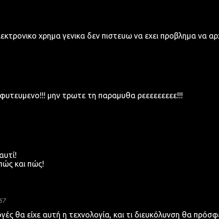
λεκτρονικο χρημα γενικα δεν πιστευω να εχει προβλημα να αρ
μφυτευμενο!!! μην τρωτε τη παραμυθα ρεεεεεεεεε!!!
αυτί!
ώς και πώς!
57
ές θα είχε αυτή η τεχνολογία, και τι διευκόλυνση θα πρόσφ