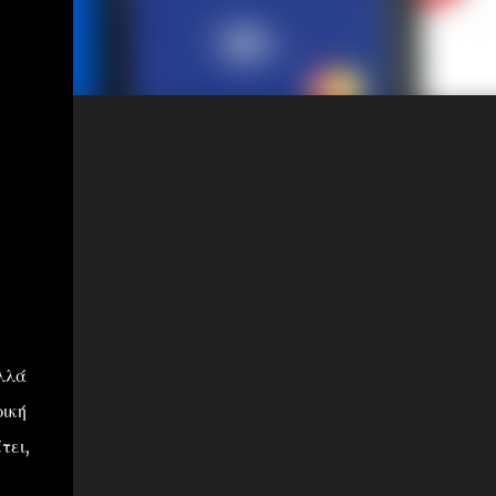
λλά
ική
τει,