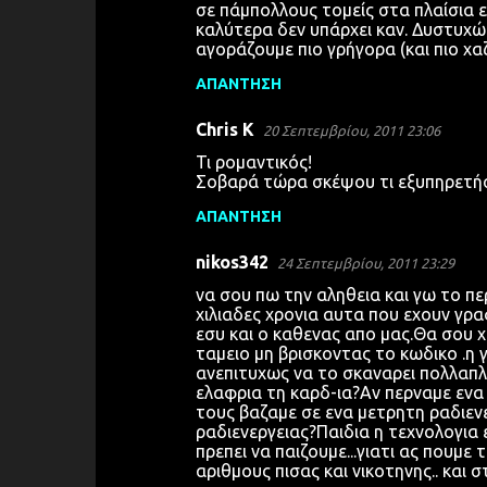
σε πάμπολλους τομείς στα πλαίσια 
καλύτερα δεν υπάρχει καν. Δυστυχώς
αγοράζουμε πιο γρήγορα (και πιο χαζ
ΑΠΆΝΤΗΣΗ
Chris K
20 Σεπτεμβρίου, 2011 23:06
Τι ρομαντικός!
Σοβαρά τώρα σκέψου τι εξυπηρετήσ
ΑΠΆΝΤΗΣΗ
nikos342
24 Σεπτεμβρίου, 2011 23:29
να σου πω την αληθεια και γω το πε
χιλιαδες χρονια αυτα που εχουν γρα
εσυ και ο καθενας απο μας.Θα σου χ
ταμειο μη βρισκοντας το κωδικο .η 
ανεπιτυχως να το σκαναρει πολλαπλε
ελαφρια τη καρδ-ια?Αν περναμε ενα 
τους βαζαμε σε ενα μετρητη ραδιενε
ραδιενεργειας?Παιδια η τεχνολογια ε
πρεπει να παιζουμε...γιατι ας πουμε
αριθμους πισας και νικοτηνης.. και 