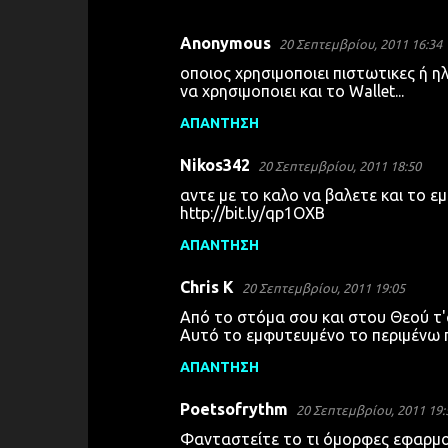
Anonymous
20 Σεπτεμβρίου, 2011 16:34
Σ
οποιος χρησιμοποιει πιστωτικες ή η
χ
να χρησιμοποιει και το Wallet...
ό
ΑΠΆΝΤΗΣΗ
λ
Nikos342
ι
20 Σεπτεμβρίου, 2011 18:50
α
αντε με το καλο να βαλετε και το ε
http://bit.ly/qp1OXB
ΑΠΆΝΤΗΣΗ
Chris K
20 Σεπτεμβρίου, 2011 19:05
Από το στόμα σου και στου Θεού τ'
Αυτό το εμφυτευμένο το περιμένω π
ΑΠΆΝΤΗΣΗ
Poetsofrythm
20 Σεπτεμβρίου, 2011 19:
Φανταστείτε το τι όμορφες εφαρμογ