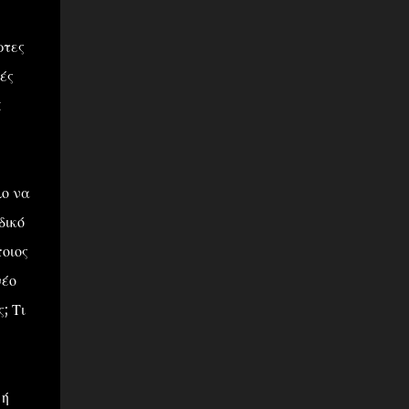
ρτες
ές
t
λο να
δικό
οιος
νέο
; Τι
 ή