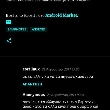
Βρείτε το δωρεάν στο
Android Market
.
ΕΦΑΡΜΟΓΈΣ
ANDROID
cortlinux
22 Αυγούστου, 2011 19:20
Σ
με τα ελληνικά να τα πήγαινε καλύτερα
χ
ΑΠΆΝΤΗΣΗ
ό
λ
Anonymous
23 Αυγούστου, 2011 00:54
ι
οντως με τα ελληνικα εχει ενα θεματακι
α
αλλα κατα τα αλλα ειναι πολυ ομορφο και