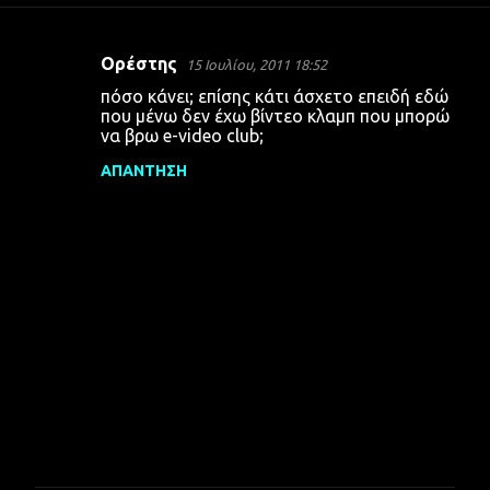
Ορέστης
15 Ιουλίου, 2011 18:52
Σ
πόσο κάνει; επίσης κάτι άσχετο επειδή εδώ
χ
που μένω δεν έχω βίντεο κλαμπ που μπορώ
να βρω e-video club;
ό
λ
ΑΠΆΝΤΗΣΗ
ι
α