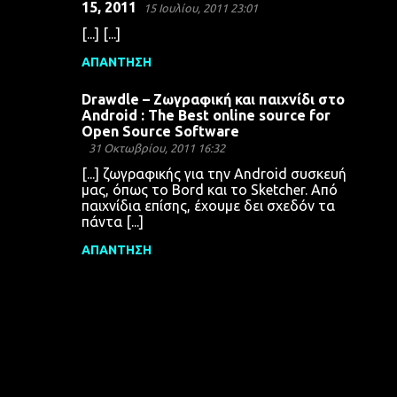
α
15, 2011
15 Ιουλίου, 2011 23:01
[...] [...]
ΑΠΆΝΤΗΣΗ
Drawdle – Ζωγραφική και παιχνίδι στο
Android : The Best online source for
Open Source Software
31 Οκτωβρίου, 2011 16:32
[...] ζωγραφικής για την Android συσκευή
μας, όπως το Bord και το Sketcher. Από
παιχνίδια επίσης, έχουμε δει σχεδόν τα
πάντα [...]
ΑΠΆΝΤΗΣΗ