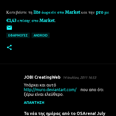
Κατεβάστε τη
lite δωρεάν στο Market
και την
pro με
€1,43 επίσης στο Market
.
ΕΦΑΡΜΟΓΈΣ
ANDROID
JOBI CreatingWeb
14 Ιουλίου, 2011 16:53
Σ
Υπάρχει και αυτό
χ
http://muro.deviantart.com/
που απο ότι
ξέρω είναι ελεύθερο.
ό
λ
ΑΠΆΝΤΗΣΗ
ι
Τα νέα της ημέρας από το OSArena! July