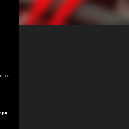
ε κι
εμο