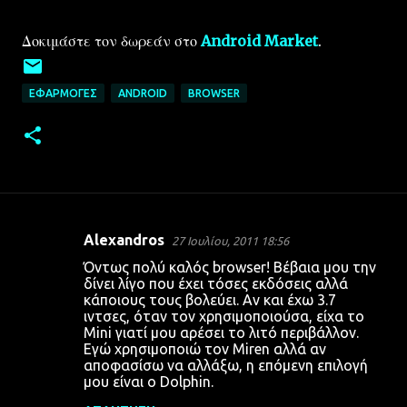
Δοκιμάστε τον δωρεάν στο
Android Market
.
ΕΦΑΡΜΟΓΈΣ
ANDROID
BROWSER
Alexandros
27 Ιουλίου, 2011 18:56
Σ
Όντως πολύ καλός browser! Βέβαια μου την
χ
δίνει λίγο που έχει τόσες εκδόσεις αλλά
κάποιους τους βολεύει. Αν και έχω 3.7
ό
ιντσες, όταν τον χρησιμοποιούσα, είχα το
λ
Mini γιατί μου αρέσει το λιτό περιβάλλον.
Εγώ χρησιμοποιώ τον Miren αλλά αν
ι
αποφασίσω να αλλάξω, η επόμενη επιλογή
α
μου είναι ο Dolphin.