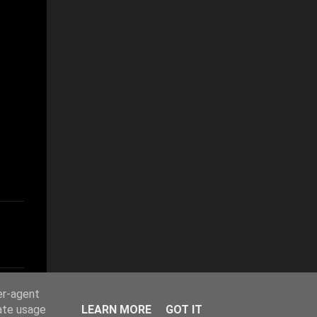
er-agent
rate usage
LEARN MORE
GOT IT