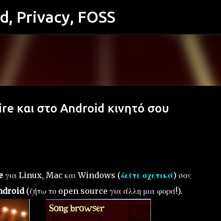
id, Privacy, FOSS
Μετάβαση στο κύριο περιεχόμενο
Fire και στο Android κινητό σου
e
για Linux, Mac και Windows (
δείτε σχετικά
) σας
ndroid
(ζήτω το open source για άλλη μια φορά!).