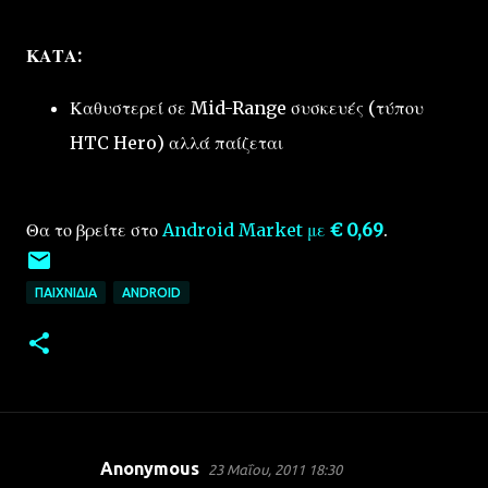
ΚΑΤΑ:
Καθυστερεί σε Mid-Range συσκευές (τύπου
HTC Hero) αλλά παίζεται
Θα το βρείτε στο
Android Market με
€ 0,69
.
ΠΑΙΧΝΊΔΙΑ
ANDROID
Anonymous
23 Μαΐου, 2011 18:30
Σ